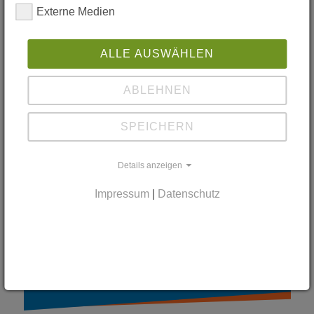
Externe Medien
Finde
ALLE AUSWÄHLEN
einfach &
ABLEHNEN
schnell
SPEICHERN
deinen
Praktikumsplatz
Details anzeigen
Impressum
|
Datenschutz
jetzt suchen