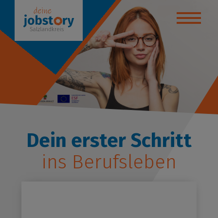
yteller
anstaltungen
ktikumsbörse
de deinen Weg!
bildung / Studium
Dein erster Schritt
ins Berufsleben
 - Beratungsstelle
uelles