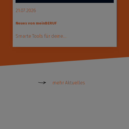
21.07.2026
2
Neues von meinBERUF
A
Pr
Smarte Tools für deine…
N
mehr Aktuelles